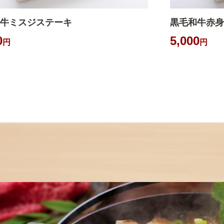
牛ミスジステーキ
黒毛和牛赤身
0
5,000
円
円