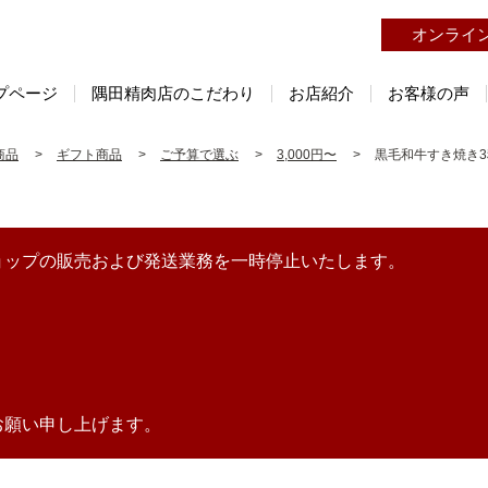
オンライ
プページ
隅田精肉店のこだわり
お店紹介
お客様の声
商品
ギフト商品
ご予算で選ぶ
3,000円〜
黒毛和牛すき焼き
ョップの販売および発送業務を一時停止いたします。
お願い申し上げます。