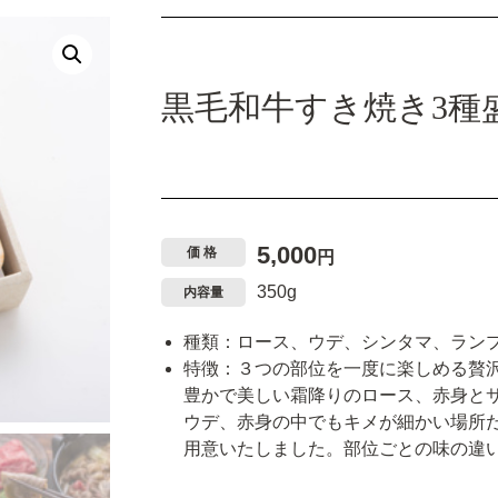
黒毛和牛すき焼き3種
5,000
円
350g
内容量
種類：ロース、ウデ、シンタマ、ラン
特徴：３つの部位を一度に楽しめる贅
豊かで美しい霜降りのロース、赤身と
ウデ、赤身の中でもキメが細かい場所
用意いたしました。部位ごとの味の違